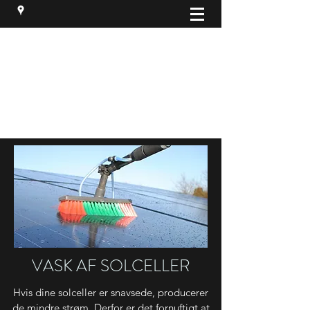
BP VINDUESPOLERING
BP Service v/Bjarne Poulsen
bpservice1996@gmail.com
40 41 63 09
VASK AF SOLCELLER
Hvis dine solceller er snavsede, producerer
de mindre strøm. Derfor er det fornuftigt at